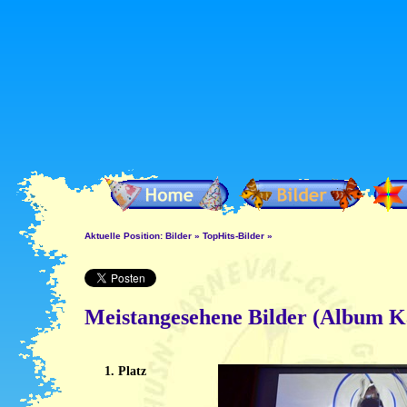
Aktuelle Position:
Bilder
»
TopHits-Bilder
»
Meistangesehene Bilder (Album Ka
1. Platz