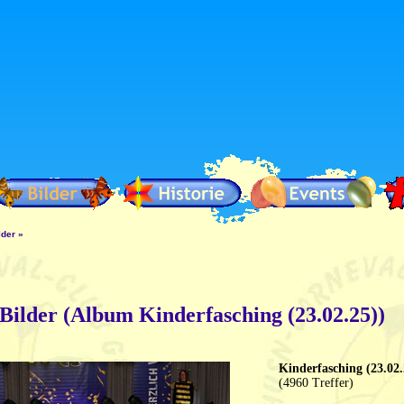
lder
»
Bilder (Album Kinderfasching (23.02.25))
Kinderfasching (23.02.
(4960 Treffer)