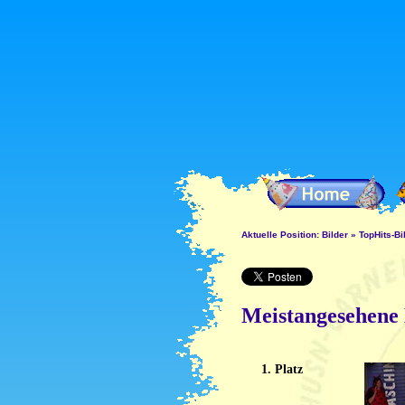
Aktuelle Position:
Bilder
»
TopHits-Bi
Meistangesehene 
1. Platz