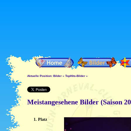
Aktuelle Position:
Bilder
»
TopHits-Bilder
»
Meistangesehene Bilder (Saison 2
1. Platz